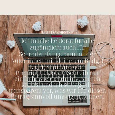
UND DAS BESTE?
Ich mache Lektorat für alle
zugänglich: auch für
Schreibanfänger:innen oder
Autor:innen mit kleinerem Budget.
Light, Standard oder
Premiumlektorat? Schreib mir
einfach, wie viel du investieren
kannst und ich schlage dir
transparent vor, was wir für diesen
Betrag sinnvoll umsetzen können.