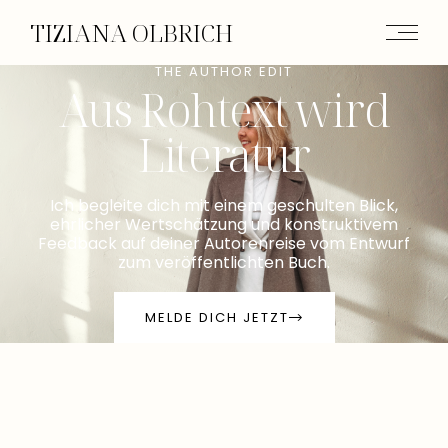
TIZIANA OLBRICH
THE AUTHOR EDIT
Aus Rohtext wird
Literatur
Ich begleite dich mit einem geschulten Blick,
ehrlicher Wertschätzung und konstruktivem
Feedback auf deiner Autorenreise vom Entwurf
zum veröffentlichten Buch.
MELDE DICH JETZT