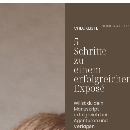
BONUS ALERT!
CHECKLISTE
5
Schritte
zu
einem
erfolgreiche
Exposé
Willst du dein
Manuskript
erfolgreich bei
Agenturen und
Verlagen