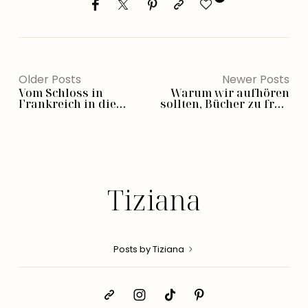
Older Posts
Newer Posts
Vom Schloss in
Warum wir aufhören
Frankreich in die
sollten, Bücher zu früh
Grazia: Die Wahrheit
abzuschreiben
hinter meinem
Verlagsdebüt
Tiziana
Posts by Tiziana