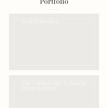
Portfolio
In den Medien
TheAuthorEdit - Lektorat
für dein Buch