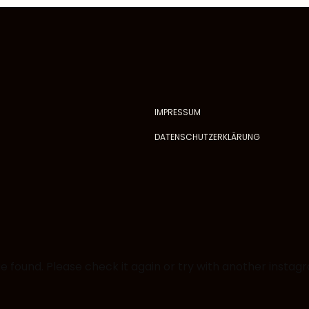
IMPRESSUM
DATENSCHUTZERKLÄRUNG
 found. Please check it again or try with another instag