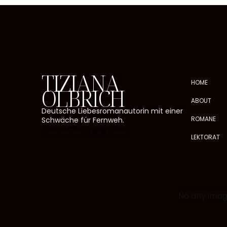
TIZIANA
HOME
OLBRICH
ABOUT
Deutsche Liebesromanautorin mit einer
ROMANE
Schwäche für Fernweh.
Tiziana.Olbrich@gmx.de
LEKTORAT
No any image