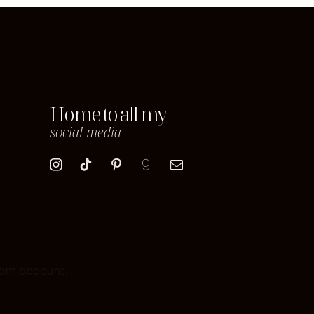
Home to all my
social media
ram account.